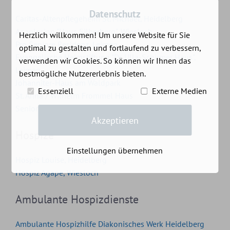
Datenschutz
Caritas-Altenpflegeheim St. Michael, Heidelberg
Agaplesion "Haus Silberberg", Wiesloch
Herzlich willkommen! Um unsere Website für Sie
Pro Seniore Residenz, Leimen
optimal zu gestalten und fortlaufend zu verbessern,
Evangelische Heimstiftung "Dr. Ulla-Schirmer Haus",
verwenden wir Cookies. So können wir Ihnen das
Leimen
bestmögliche Nutzererlebnis bieten.
Johanniter-Haus am Waldpark
Essenziell
Externe Medien
St. Anna / Wilhelm Frommel Haus
Seniorenresidenz Augustinum Heidelberg
Akzeptieren
Hospize
Einstellungen übernehmen
Hospiz Louise, Heidelberg
Hospiz Agape, Wiesloch
Ambulante Hospizdienste
Ambulante Hospizhilfe Diakonisches Werk Heidelberg